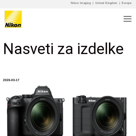
Nikon Imaging
|
United Kingdom
|
Europe
Nasveti za izdelke
2026-03-17